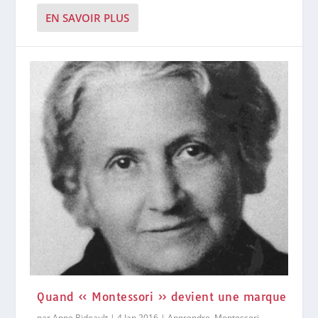
EN SAVOIR PLUS
Quand « Montessori » devient une marque
par
Anne Bideault
|
4 Jan 2016
|
Apprendre
,
Montessori