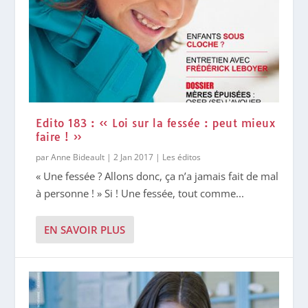
Edito 183 : « Loi sur la fessée : peut mieux
faire ! »
par
Anne Bideault
|
2 Jan 2017
|
Les éditos
« Une fessée ? Allons donc, ça n’a jamais fait de mal
à personne ! » Si ! Une fessée, tout comme...
EN SAVOIR PLUS